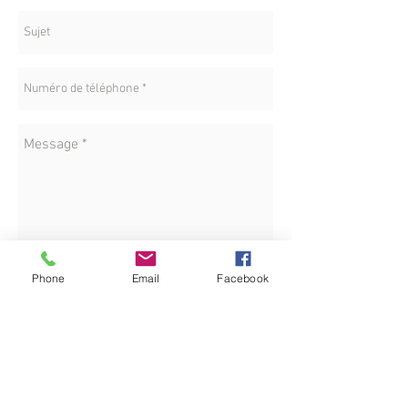
lichaamsbeweging.
Lesgever is
Renaat Scheelen
Wens je meer info over deze lessen of heb je
specifieke vragen, neem dan gerust contact op
met Renaat.
renaatscheelen@gmail.com
Je 1ste les is een gratis proefles. Indien je
wenst verder deel te nemen, dan is het 12€ per
les.
LOCATION
Phone
Email
Facebook
Envoyez